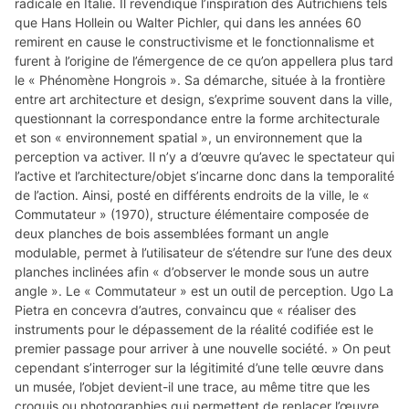
radicale en Italie. Il revendique l’inspiration des Autrichiens tels
que Hans Hollein ou Walter Pichler, qui dans les années 60
remirent en cause le constructivisme et le fonctionnalisme et
furent à l’origine de l’émergence de ce qu’on appellera plus tard
le « Phénomène Hongrois ». Sa démarche, située à la frontière
entre art architecture et design, s’exprime souvent dans la ville,
questionnant la correspondance entre la forme architecturale
et son « environnement spatial », un environnement que la
perception va activer. Il n’y a d’œuvre qu’avec le spectateur qui
l’active et l’architecture/objet s’incarne donc dans la temporalité
de l’action. Ainsi, posté en différents endroits de la ville, le «
Commutateur » (1970), structure élémentaire composée de
deux planches de bois assemblées formant un angle
modulable, permet à l’utilisateur de s’étendre sur l’une des deux
planches inclinées afin « d’observer le monde sous un autre
angle ». Le « Commutateur » est un outil de perception. Ugo La
Pietra en concevra d’autres, convaincu que « réaliser des
instruments pour le dépassement de la réalité codifiée est le
premier passage pour arriver à une nouvelle société. » On peut
cependant s’interroger sur la légitimité d’une telle œuvre dans
un musée, l’objet devient-il une trace, au même titre que les
croquis ou photographies qui permettent de replacer l’œuvre